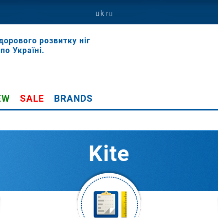
uk
ru
дорового розвитку ніг
по Україні.
EW
SALE
BRANDS
Kite