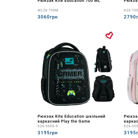
Рюкзак Kite Education 700 ML
Рюкзак
ML26-700M
K26-70
3060грн
2790
Рюкзак Kite Education шкільний
Рюкзак
каркасний Play the Game
каркас
K26-555S-9
K26-55
3195грн
3195