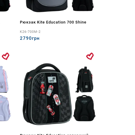
K
Рюкзак Kite Education 700 Shine
K26-700M-2
2790грн