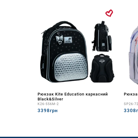
Рюкзак Kite Education каркасний
Рюкзак
Black&Silver
K26-556M-2
SP26-7
3398грн
3308