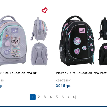
 Kite Education 724 SP
Рюкзак Kite Education 724 Prett
24S
K26-724S-1
грн
3015грн
1
2
3
4
5
6
>
>|