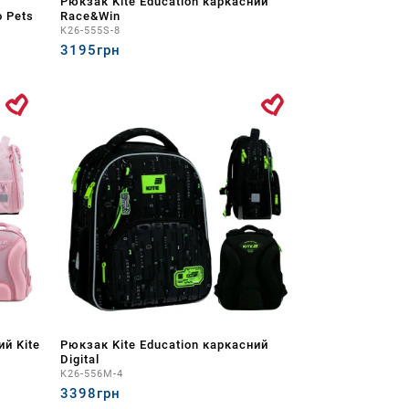
Рюкзак Kite Education каркасний
o Pets
Race&Win
K26-555S-8
3195грн
ий Kite
Рюкзак Kite Education каркасний
Digital
K26-556M-4
3398грн