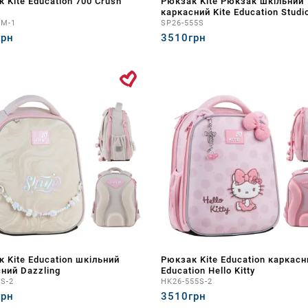
 Kite Education 700 Crush
Рюкзак Kite Рюкзак шкільний
каркасний Kite Education Studi
0M-1
SP26-555S
грн
3510грн
 Kite Education шкільний
Рюкзак Kite Education каркасн
ний Dazzling
Education Hello Kitty
5S-2
HK26-555S-2
грн
3510грн