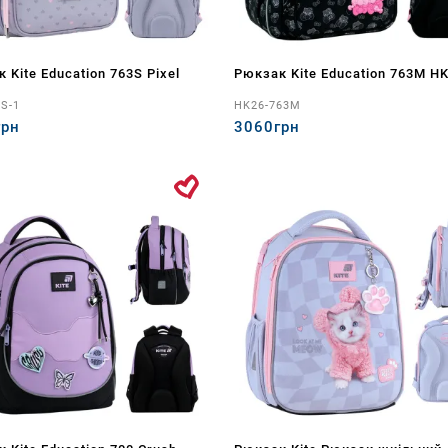
 Kite Education 763S Pixel
Рюкзак Kite Education 763M H
3S-1
HK26-763M
грн
3060грн