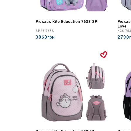
Рюкзак Kite Education 763S SP
Рюкзак
Love
SP26-763S
K26-76
3060грн
2790