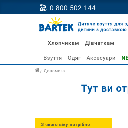
0 800 502 144
Дитяче взуття для з
дитини з доставкою 
Хлопчикам
Дівчаткам
Взуття
Одяг
Аксесуари
N
Допомога
Тут ви о
Як
Як
Чи
Д
Ск
Як
Як
З
Чи
Щ
На
З якого віку потрібно