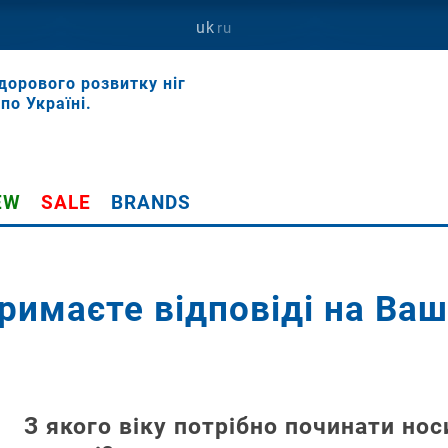
uk
ru
дорового розвитку ніг
по Україні.
EW
SALE
BRANDS
тримаєте відповіді на Ваш
им
о
ільки
о
З якого віку потрібно починати но