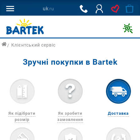
800
uk
ru
502
144
Дитяче
взуття
Клієнтський сервіс
для
здорового
Зручні покупки в Bartek
розвитку
ніг
дитини
з
доставкою
по
Україні.
Як підібрати
Як зробити
Доставка
розмір
замовлення