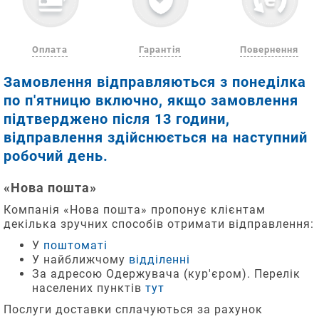
Оплата
Гарантія
Повернення
Поради
Три
Замовлення відправляються з понеділка
для
простих
по п'ятницю включно, якщо замовлення
підбору
кроки
підтверджено після 13 години,
розміру
для
відправлення здійснюється на наступний
взуття
замовлення
робочий день.
Додайте
Як
«Нова пошта»
часто
бажані
Компанія «Нова пошта» пропонує клієнтам
вимірювати
1
товари
декілька зручних способів отримати відправлення:
довжину
до
У
поштоматі
стопи
кошика.
У найближчому
відділенні
вашої
За адресою Одержувача (кур'єром). Перелік
дитини?
населених пунктів
тут
Вкажіть
Якщо
Послуги доставки сплачуються за рахунок
2
контактні