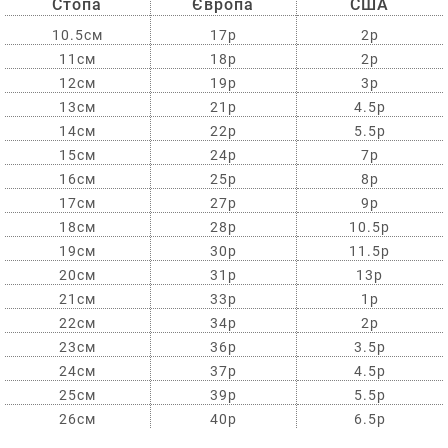
Стопа
Європа
США
10.5см
17р
2р
11см
18р
2р
12см
19р
3р
13см
21р
4.5р
14см
22р
5.5р
15см
24р
7р
16см
25р
8р
17см
27р
9р
18см
28р
10.5р
19см
30р
11.5р
20см
31р
13р
21см
33р
1р
22см
34р
2р
23см
36р
3.5р
24см
37р
4.5р
25см
39р
5.5р
26см
40р
6.5р