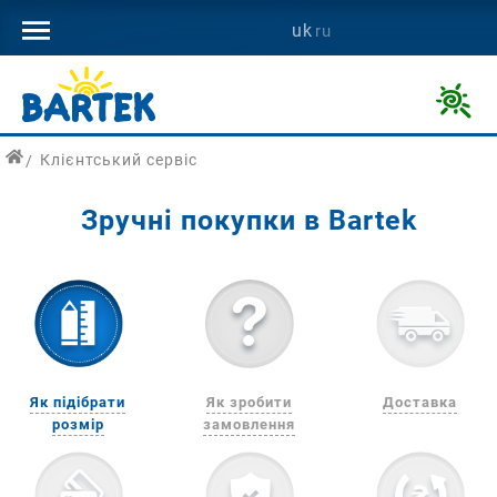
800
uk
ru
502
144
Дитяче
взуття
Клієнтський сервіс
для
здорового
Зручні покупки в Bartek
розвитку
ніг
дитини
з
доставкою
по
Україні.
Як підібрати
Як зробити
Доставка
розмір
замовлення