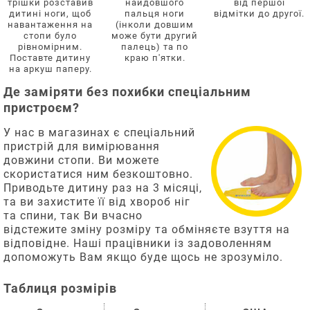
трішки розставив
найдовшого
від першої
дитині ноги, щоб
пальця ноги
відмітки до другої.
навантаження на
(інколи довшим
стопи було
може бути другий
рівномірним.
палець) та по
Поставте дитину
краю п'ятки.
на аркуш паперу.
Де заміряти без похибки спеціальним
пристроєм?
У нас в магазинах є спеціальний
пристрій для вимірювання
довжини стопи. Ви можете
скористатися ним безкоштовно.
Приводьте дитину раз на 3 місяці,
та ви захистите її від хвороб ніг
та спини, так Ви вчасно
відстежите зміну розміру та обміняєте взуття на
відповідне. Наші працівники із задоволенням
допоможуть Вам якщо буде щось не зрозуміло.
Таблиця розмірів