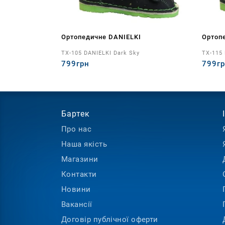
Ортопедичне DANIELKI
Ортоп
TX-105 DANIELKI Dark Sky
TX-115 
799грн
799г
Бартек
Про нас
Наша якість
Інформація
Допомога
Магазини
Контакти
Новини
Вакансії
Договір публічної оферти