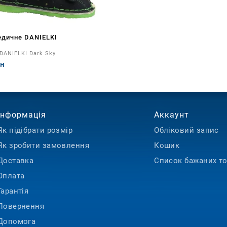
едичне DANIELKI
DANIELKI Dark Sky
рн
Інформація
Аккаунт
Як підібрати розмір
Обліковий запис
Як зробити замовлення
Кошик
Доставка
Список бажаних то
Оплата
Гарантія
Повернення
Допомога