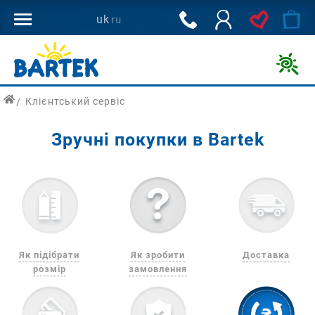
800
uk
ru
502
144
Дитяче
взуття
Клієнтський сервіс
для
здорового
Зручні покупки в Bartek
розвитку
ніг
дитини
з
доставкою
по
Україні.
Як підібрати
Як зробити
Доставка
розмір
замовлення