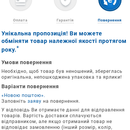
Оплата
Гарантія
Повернення
Поради
Три
Замовлення
Варіанти
Найчесніша
Унікальна пропозиція! Ви можете
для
простих
відправляються
оплати
гарантія
обміняти товар належної якості протягом
підбору
кроки
з
*
року.
За
Відповідає
розміру
для
понеділка
реквізитами
вимогам
Умови повернення
взуття
замовлення
по
ДСТУ
Після
п'ятницю
Необхідно, щоб товар був неношений, збереглась
26165:
обробки
Додайте
Як
оригінальна, непошкоджена упаковка та ярлики!
включно,
2009
замовлення
часто
бажані
якщо
Варіанти повернення
Ви
"Взуття
вимірювати
1
товари
отримаєте
замовлення
дитяче"
«Новою поштою».
довжину
до
смс
підтверджено
Заповніть
заяву
на повернення.
стопи
Згідно
кошика.
повідомлення
після
п.
вашої
У відповідь Ви отримаєте данні для відправлення
з
2
13
товарів. Вартість доставки сплачуються
даними
дитини?
ст.7
відправником, але якщо отриманий товар не
для
Вкажіть
години,
Якщо
Закону
відповідає замовленню (інший розмір, колір,
оплати.
2
контактні