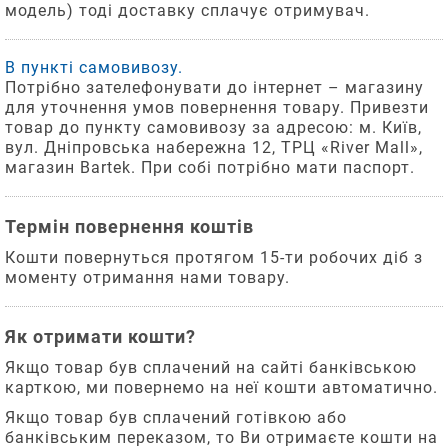
відправлення
дитина
України
модель) тоді доставку сплачує отримувач.
дані.
буде
«Про
здійснюється
носити
захист
На
на
взуття
прав
В пункті самовивозу.
сайті
наступний
Оберіть
малого
споживачів».
Потрібно зателефонувати до інтернет – магазину
розміру,
Після
робочий
Гарантійний
спосіб
для уточнення умов повернення товару. Привезти
у
натискання
термін
товар до пункту самовивозу за адресою: м. Київ,
3
доставки
день.
неї
кнопки
експлуатації
вул. Дніпровська набережна 12, ТРЦ «River Mall»,
та
деформується
«Оформити»
дитячого
магазин Bartek. При собі потрібно мати паспорт.
«Нова
оплати.
стопа
Ви
взуття
пошта»
та
перейдете
складає
скривиться
на
Термін повернення коштів
30
Компанія
Насолоджуйтеся
осанка.
сторінку
днів
«Нова
Кошти повернуться протягом 15-ти робочих діб з
Дитячі
системи
з
покупкою
пошта»
моменту отримання нами товару.
стопи
безпечних
дня
пропонує
ростуть
платежів,
продажу
клієнтам
ривками.
де
через
декілька
Як отримати кошти?
Інколи
зможете
роздрібну
зручних
ріст
підтвердити
мережу
Якщо товар був сплачений на сайті банківською
способів
стопи
оплату.
або
карткою, ми повернемо на неї кошти автоматично.
отримати
в
з
відправлення:
Якщо товар був сплачений готівкою або
довжину
початку
банківським переказом, то Ви отримаєте кошти на
При
У
може
відповідного