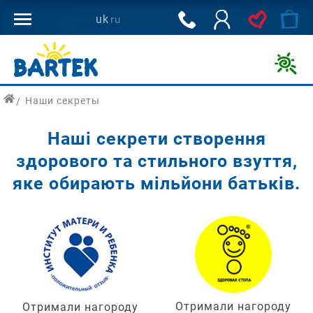
800
uk
ru
502
144
Дитяче
взуття
Наши секреты
для
здорового
Наші секрети створення
розвитку
ніг
здорового та стильного взуття,
дитини
яке обирають мільйони батьків.
з
доставкою
по
Україні.
Отримали нагороду
Отримали нагороду