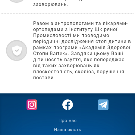
захворювань.
Разом з антропологами та лікарями-
ортопедами з Інституту Шкіряної
Промисловості ми проводимо
періодичні дослідження стоп дитини в
рамках програми «Академія Здорової
Стопи Bartek». Завдяки цьому Ваші
діти носять взуття, яке попереджає
від таких захворювань як
плоскостопість, сколіоз, порушення
постави.
Інформація
Аккаунт
Ми
Як
Обліковий
Instagram
Facebook
Telegram
в
підібрати
запис
соц
розмір
Кошик
Бартек
мережах:
Про нас
Як
Список
зробити
Наша якість
бажаних