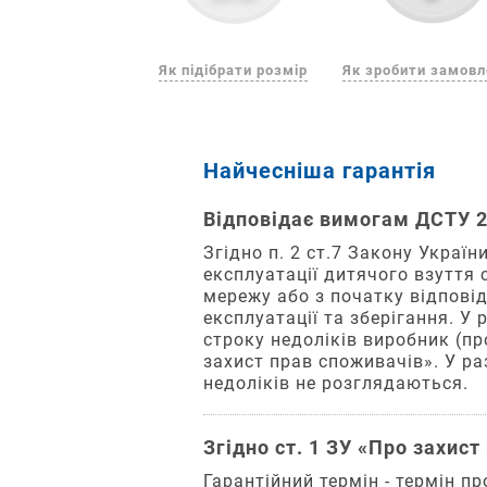
Як підібрати розмір
Як зробити замов
Поради
Три
Замовлення
Варіанти
Найчесніша гарантія
для
простих
відправляються
оплати
Відповідає вимогам ДСТУ 2
підбору
кроки
з
За
розміру
для
понеділка
Згідно п. 2 ст.7 Закону Украї
реквізитами
експлуатації дитячого взуття 
взуття
замовлення
по
мережу або з початку відпові
Після
п'ятницю
експлуатації та зберігання. У
обробки
Як
включно,
строку недоліків виробник (про
Додайте
замовлення
часто
захист прав споживачів». У ра
якщо
бажані
Ви
вимірювати
недоліків не розглядаються.
отримаєте
замовлення
1
товари
довжину
смс
до
підтверджено
стопи
повідомлення
Згідно ст. 1 ЗУ «Про захис
кошика.
після
вашої
з
13
даними
дитини?
Гарантійний термін - термін п