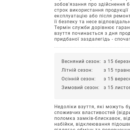
для
зобов'язання про здійснення 
години,
Якщо
оплати.
строк використання продукції
Вкажіть
відправлення
дитина
експлуатацію або після ремон
2
контактні
буде
здійснюється
її безпеку та несе відповідаль
носити
дані.
На
Термін служби дорівнює гарант
на
взуття
сайті
взуття починається з дня прод
наступний
малого
придбаної заздалегідь - споча
розміру,
Після
робочий
Оберіть
у
натискання
день.
спосіб
неї
кнопки
деформується
«Оформити»
3
доставки
Весняний сезон:
з 15 берез
«Нова
стопа
Ви
та
Літній сезон:
з 15 травн
пошта»
та
перейдете
оплати.
скривиться
на
Осінній сезон:
з 15 верес
Компанія
осанка.
сторінку
«Нова
Зимовий сезон:
з 15 лист
Дитячі
системи
пошта»
стопи
безпечних
Насолоджуйтеся
пропонує
ростуть
платежів,
клієнтам
покупкою
ривками.
де
Недоліки взуття, які можуть б
декілька
Інколи
зможете
споживчих властивостей (відри
зручних
ріст
підтвердити
поломка замків-блискавок, ві
способів
стопи
оплату.
набійки, відклеювання підошви
отримати
в
підлягає обміну та поверненн