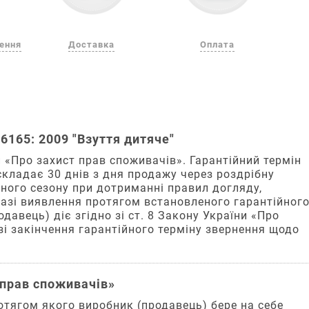
лення
Доставка
Оплата
6165: 2009 "Взуття дитяче"
ни «Про захист прав споживачів». Гарантійний термін
складає 30 днів з дня продажу через роздрібну
дного сезону при дотриманні правил догляду,
 разі виявлення протягом встановленого гарантійног
давець) діє згідно зі ст. 8 Закону України «Про
зі закінчення гарантійного терміну звернення щодо
т прав споживачів»
ротягом якого виробник (продавець) бере на себе