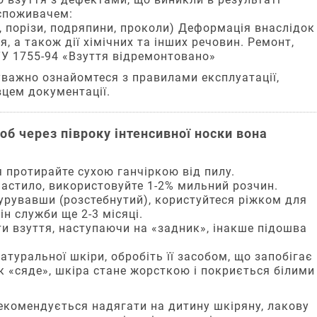
 споживачем:
, порізи, подряпини, проколи) Деформація внаслідок
, а також дії хімічних та інших речовин. Ремонт,
У 1755-94 «Взуття відремонтовано»
уважно ознайомтеся з правилами експлуатації,
цем документації.
об через півроку інтенсивної носки вона
 протирайте сухою ганчіркою від пилу.
астило, використовуйте 1-2% мильний розчин.
урувавши (розстебнутий), користуйтеся ріжком для
ін служби ще 2-3 місяці.
ти взуття, наступаючи на «задник», інакше підошва
.
туральної шкіри, обробіть її засобом, що запобігає
 «сяде», шкіра стане жорсткою і покриється білими
рекомендується надягати на дитину шкіряну, лакову