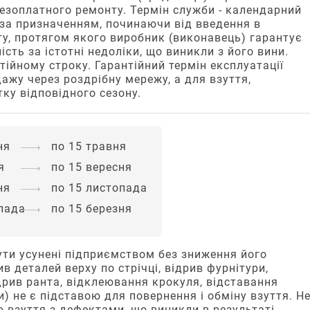
безоплатного ремонту. Термін служби - календарний
 за призначенням, починаючи від введення в
ту, протягом якого виробник (виконавець) гарантує
ність за істотні недоліки, що виникли з його вини.
ійному строку. Гарантійний термін експлуатації
ажу через роздрібну мережу, а для взуття,
тку відповідного сезону.
ня
по 15 травня
я
по 15 вересня
ня
по 15 листопада
опада
по 15 березня
ути усунені підприємством без зниження його
в деталей верху по стрічці, відрив фурнітури,
дрив ранта, відклеювання крокуля, відставання
) не є підставою для повернення і обміну взуття. Н
ю взуття з дефектами, що виникли в результаті