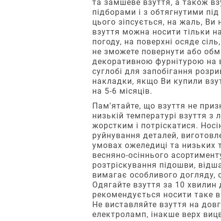
перевіряйте
коштів
та замшеве взуття, а також вз
перевізника.
довжину
—
підборами і з обтягнутими під
стоп.
20
цього зіпсується, на жаль, Ви
При
Систематичні
грн
взуття можна носити тільки на
обранні
заміри
+
погоду, на поверхні осяде сіль
доставки
вдома
2%
не зможете повернути або обм
у
—
від
декоративною фурнітурою на в
відділення
це
суми
суглобі для запобігання розри
або
цінна
замовлення
накладки, якщо Ви купили взут
поштомат
інформація
(сплачується
на 5-6 місяців.
«Нова
для
отримувачем
пошта»,
Пам'ятайте, що взуття не призн
лікаря-
безпосередньо
замовлення
низькій температурі взуття з 
ортопеда,
"Новій
на
жорстким і потріскатися. Носі
котрий
Пошті").
суму
руйнування деталей, виготовле
оцінює
від
умовах ожеледиці та низьких 
Звертаємо
стан
999
весняно-осіннього асортимент
увагу:
здоров'я
грн
розтріскування підошви, відш
якщо
ніжок
доставляються
вимагає особливого догляду, 
покупець
дитини.
безкоштовно.
Одягайте взуття за 10 хвилин
раніше
рекомендується носити таке в
не
Як
Не виставляйте взуття на довг
викупив
вірно
електроламп, інакше верх вицв
одне