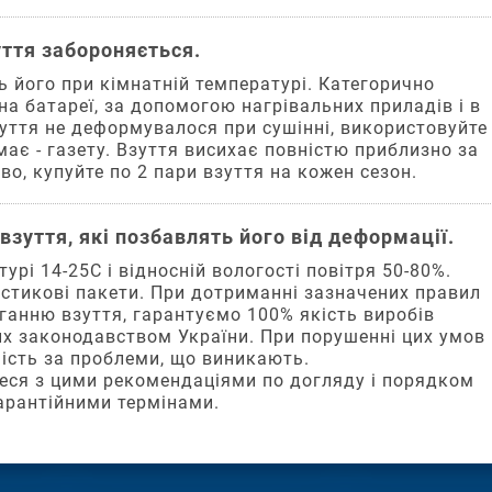
уття забороняється.
 його при кімнатній температурі. Категорично
а батареї, за допомогою нагрівальних приладів і в
уття не деформувалося при сушінні, використовуйте
має - газету. Взуття висихає повністю приблизно за
во, купуйте по 2 пари взуття на кожен сезон.
взуття, які позбавлять його від деформації.
урі 14-25С і відносній вологості повітря 50-80%.
астикові пакети. При дотриманні зазначених правил
ріганню взуття, гарантуємо 100% якість виробів
их законодавством України. При порушенні цих умов
ність за проблеми, що виникають.
еся з цими рекомендаціями по догляду і порядком
гарантійними термінами.