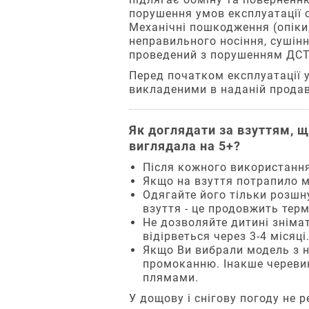
відправлення:
довжину
порушення умов експлуатації
При
У
може
Механічні пошкодження (опіки
поштоматі
бути
отриманні
неправильного носіння, сушіння
У
незначним
проведений з порушенням ДСТ
Оплата
найближчому
протягом
Перед початком експлуатації 
замовлення
відділенні
року,
викладеними в наданій продав
при
За
а
отриманні
адресою
інколи
у
Одержувача
стопа
Як доглядати за взуттям, щ
відділенні,
(кур'єром).
збільшується
виглядала на 5+?
поштоматі
Перелік
на
або
населених
5
Після кожного використання
кур’єром
пунктів
мм
Якщо на взуття потрапило м
«Нової
тут
протягом
Одягайте його тільки розшн
Пошти».
3-
взуття - це продовжить терм
Послуги
Додатково
х
Не дозволяйте дитині зніма
доставки
при
місяців.
відірветься через 3-4 місяці
сплачуються
отриманні
Якщо Ви вибрали модель з на
за
Тому
сплачується
промоканню. Інакше черевик
рахунок
кожні
комісія
плямами.
отримувача
3
за
по
місяці
переказ
У дощову і снігову погоду не 
тарифам