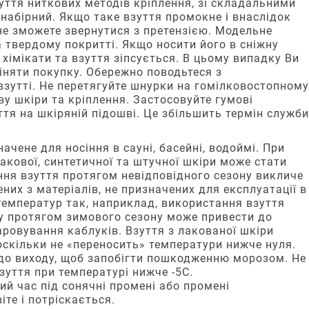
уття ниткових методів кріплення, зі складальними
 набірний. Якщо таке взуття промокне і внаслідок
 не зможете звернутися з претензією. Модельне
 твердому покритті. Якщо носити його в сніжну
, хімікати та взуття зіпсується. В цьому випадку Ви
іняти покупку. Обережно поводьтеся з
зутті. Не перетягуйте шнурки на гомілковостопному
ву шкіри та кріплення. Застосовуйте гумові
тя на шкіряній підошві. Це збільшить термін служби
ачене для носіння в сауні, басейні, водоймі. При
лакової, синтетичної та штучної шкіри може стати
ння взуття протягом невідповідного сезону викличе
них з матеріалів, не призначених для експлуатації в
температур так, наприклад, використання взуття
у протягом зимового сезону може привести до
аровування каблуків. Взуття з лакованої шкіри
оскільки не «переносить» температури нижче нуля.
 до виходу, щоб запобігти пошкодженню морозом. Не
зуття при температурі нижче -5С.
ий час під сонячні промені або промені
іте і потріскається.