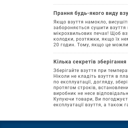
обрати
чи
взуття?
кілька
Прання будь-якого виду вз
замовлень,
Обирайте
оформлених
Якщо взуття намокло, висушіть
взуття
цим
забороняється сушити взуття н
на
способом,
мікрохвильових печах! Щоб вз
7–
компанія
колодки, розтяжки, якщо їх не
9
залишає
20 годин. Тому, якщо це можли
мм
за
довше
собою
стопи.
право
Кілька секретів зберігання 
Оскільки
відмовити
стопи
Зберігайте взуття при температ
у
не
Ніколи не кладіть взуття в пл
відправці
тільки
по експлуатації, догляду, збе
післяплатою
швидко
протягом строків, встановлен
або
ростуть,
виробник не несе відповідаль
запросити
але
Купуючи товари, Ви погоджуєт
передоплату
й
експлуатації взуття, а також 
(сума
висовуються
передоплати
вперед
вираховується
під
Унікальна
із
час
пропозиція!
загальної