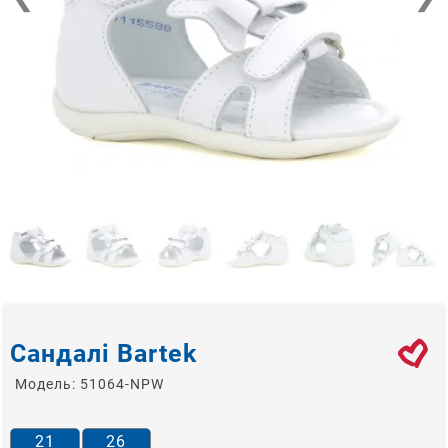
Сандалі Bartek
Модель:
51064-NPW
21
26