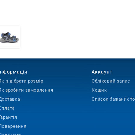
при кімнатній
Стать:
промокло, газ
Ставити взутт
Скріплювання
радіаторах аб
не рекоменду
дуже швидко, 
Для того, щоб
зовнішній ви
рекомендуємо
спеціальні за
Інформація
Аккаунт
Як підібрати розмір
Обліковий запис
Як зробити замовлення
Кошик
Доставка
Список бажаних то
Оплата
Гарантія
Повернення