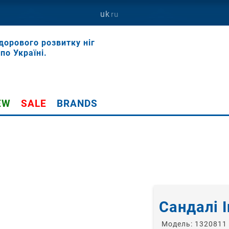
uk
ru
дорового розвитку ніг
по Україні.
EW
SALE
BRANDS
Сандалі 
Модель:
1320811