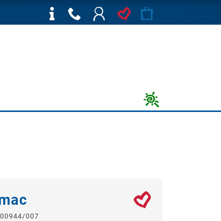
Imac
 00944/007