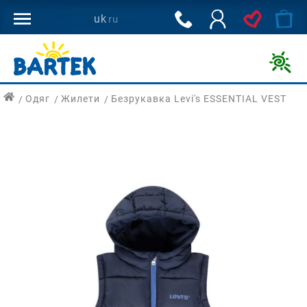
800
uk
ru
502
144
Дитяче
взуття
Одяг
Жилети
Безрукавка Levi's ESSENTIAL VEST
для
здорового
розвитку
ніг
дитини
з
доставкою
по
Україні.